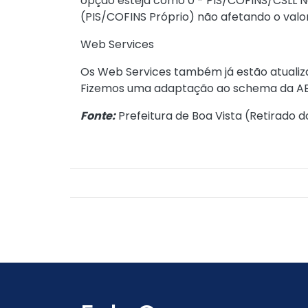
opção esteja como 0 - PIS/COFINS/CSLL N
(PIS/COFINS Próprio) não afetando o valor
Web Services
Os Web Services também já estão atuali
Fizemos uma adaptação ao schema da ABRAS
Fonte:
Prefeitura de Boa Vista (
Retirado d