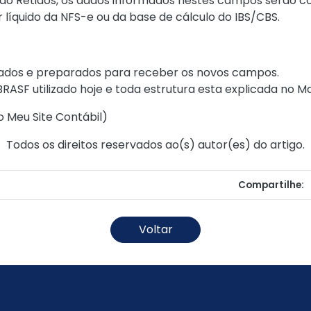
ão Retidos, os dados informados nestes campos serão c
 líquido da NFS-e ou da base de cálculo do IBS/CBS.
zados e preparados para receber os novos campos.
F utilizado hoje e toda estrutura esta explicada no Man
o Meu Site Contábil
)
Todos os direitos reservados ao(s) autor(es) do artigo.
Compartilhe:
Voltar