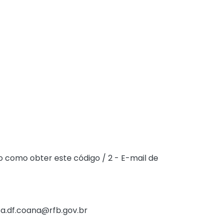
o como obter este código / 2 - E-mail de
sa.df.coana@rfb.gov.br