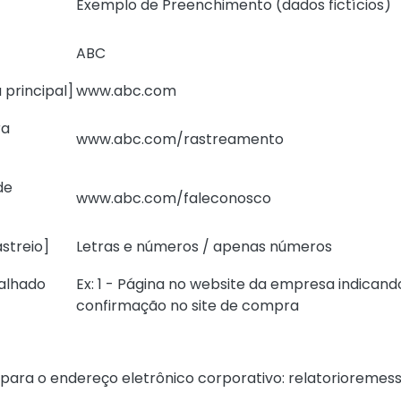
Exemplo de Preenchimento (dados fictícios)
ABC
 principal]
www.abc.com
ra
www.abc.com/rastreamento
de
www.abc.com/faleconosco
astreio]
Letras e números / apenas números
talhado
Ex: 1 - Página no website da empresa indicand
confirmação no site de compra
 para o endereço eletrônico corporativo: relatorioremes