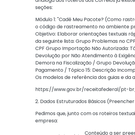
análoga aos roteiros dos Correios já exist
seções:
Módulo 1: "Cadê Meu Pacote? (Como rastre
o código de rastreamento no ambiente pr
Objetivo: Elaborar orientações textuais 
da seguinte lista: Grupo Problemas no CP
CPF Grupo Importação Não Autorizada: Tó
Devolução por Não Atendimento à Exigênci
Demora na Fiscalização / Grupo Devolução
Pagamento / Tópico 15: Descrição Incomp
Os modelos de referência dos guias e da 
https://www.gov.br/receitafederal/pt-
2. Dados Estruturados Básicos (Preencher
Pedimos que, junto com os roteiros textu
empresa:
Conteúdo a ser pree