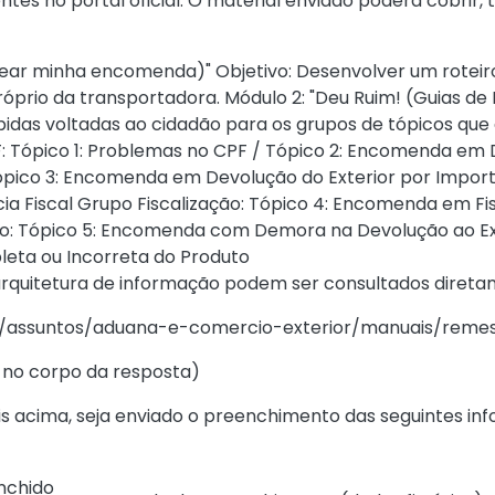
entes no portal oficial. O material enviado poderá cobrir,
ar minha encomenda)" Objetivo: Desenvolver um roteiro 
óprio da transportadora. Módulo 2: "Deu Ruim! (Guias de
rápidas voltadas ao cidadão para os grupos de tópicos q
F: Tópico 1: Problemas no CPF / Tópico 2: Encomenda em
pico 3: Encomenda em Devolução do Exterior por Importa
a Fiscal Grupo Fiscalização: Tópico 4: Encomenda em Fis
: Tópico 5: Encomenda com Demora na Devolução ao Exter
leta ou Incorreta do Produto
arquitetura de informação podem ser consultados direta
br/assuntos/aduana-e-comercio-exterior/manuais/reme
 no corpo da resposta)
ais acima, seja enviado o preenchimento das seguintes 
nchido